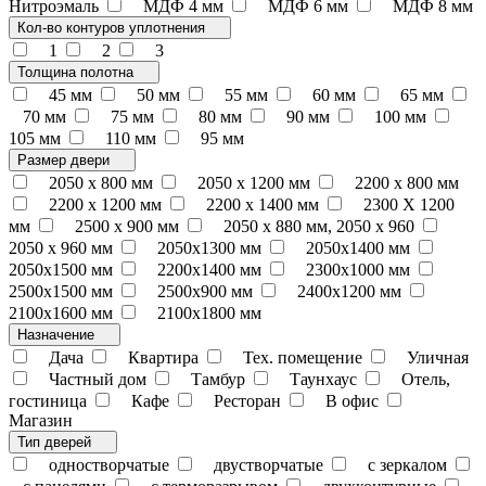
Нитроэмаль
МДФ 4 мм
МДФ 6 мм
МДФ 8 мм
Кол-во контуров уплотнения
1
2
3
Толщина полотна
45 мм
50 мм
55 мм
60 мм
65 мм
70 мм
75 мм
80 мм
90 мм
100 мм
105 мм
110 мм
95 мм
Размер двери
2050 x 800 мм
2050 x 1200 мм
2200 x 800 мм
2200 x 1200 мм
2200 х 1400 мм
2300 Х 1200
мм
2500 х 900 мм
2050 х 880 мм, 2050 х 960
2050 х 960 мм
2050х1300 мм
2050х1400 мм
2050х1500 мм
2200х1400 мм
2300х1000 мм
2500х1500 мм
2500х900 мм
2400х1200 мм
2100х1600 мм
2100х1800 мм
Назначение
Дача
Квартира
Тех. помещение
Уличная
Частный дом
Тамбур
Таунхаус
Отель,
гостиница
Кафе
Ресторан
В офис
Магазин
Тип дверей
одностворчатые
двустворчатые
с зеркалом