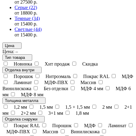
от 27500 р.
Серые
(22)
от 18800 р.
Темные
(34)
от 15400 р.
Светлые
(44)
от 15400 р.
Цена
Цена:
–
Тип товара
Новинка
Хит продаж
Скидка
Отделка внутри
Порошок
Нитроэмаль
Покрас RAL
МДФ
Ламинат
МДФ-ПВХ
Массив
Винилискожа
Без отделки
МДФ 4 мм
МДФ 6
мм
МДФ 8 мм
Толщина металла
1,2 мм
1,5 мм
1,5 + 1,5 мм
2 мм
2+1
мм
2+2 мм
3+1 мм
1,8 мм
Отделка снаружи
Покрас RAL
Порошок
МДФ
Ламинат
МДФ-ПВХ
Массив
Винилискожа