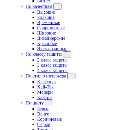
Бизнес
По качествам
Высокие
Большие
Временные
Современные
Широкие
Дизайнерские
Красивые
Эксклюзивные
По классу защиты
2 класс защиты
3 класс защиты
4 класс защиты
По стилю интерьера
Классика
Хай-Тек
Модерн
Кантри
По цвету
Белые
Венге
Коричневые
Серые
Темные