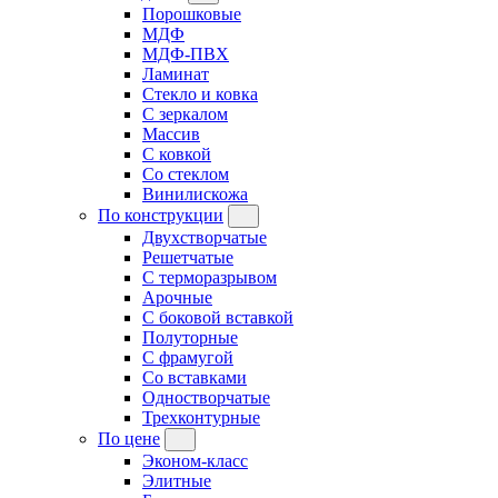
Порошковые
МДФ
МДФ-ПВХ
Ламинат
Стекло и ковка
С зеркалом
Массив
С ковкой
Со стеклом
Винилискожа
По конструкции
Двухстворчатые
Решетчатые
С терморазрывом
Арочные
С боковой вставкой
Полуторные
С фрамугой
Cо вставками
Одностворчатые
Трехконтурные
По цене
Эконом-класс
Элитные