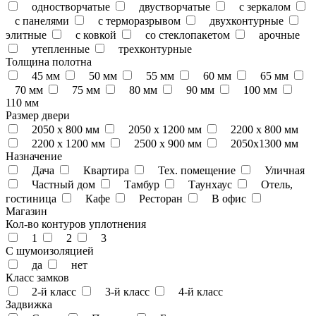
одностворчатые
двустворчатые
с зеркалом
с панелями
с терморазрывом
двухконтурные
элитные
с ковкой
со стеклопакетом
арочные
утепленные
трехконтурные
Толщина полотна
45 мм
50 мм
55 мм
60 мм
65 мм
70 мм
75 мм
80 мм
90 мм
100 мм
110 мм
Размер двери
2050 x 800 мм
2050 x 1200 мм
2200 x 800 мм
2200 x 1200 мм
2500 х 900 мм
2050х1300 мм
Назначение
Дача
Квартира
Тех. помещение
Уличная
Частный дом
Тамбур
Таунхаус
Отель,
гостиница
Кафе
Ресторан
В офис
Магазин
Кол-во контуров уплотнения
1
2
3
С шумоизоляцией
да
нет
Класс замков
2-й класс
3-й класс
4-й класс
Задвижка