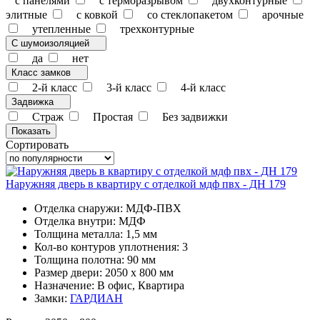
с панелями
с терморазрывом
двухконтурные
элитные
с ковкой
со стеклопакетом
арочные
утепленные
трехконтурные
С шумоизоляцией
да
нет
Класс замков
2-й класс
3-й класс
4-й класс
Задвижка
Страж
Простая
Без задвижки
Сортировать
Наружняя дверь в квартиру с отделкой мдф пвх - ДН 179
Отделка снаружи: МДФ-ПВХ
Отделка внутри: МДФ
Толщина металла: 1,5 мм
Кол-во контуров уплотнения: 3
Толщина полотна: 90 мм
Размер двери: 2050 x 800 мм
Назначение: В офис, Квартира
Замки:
ГАРДИАН