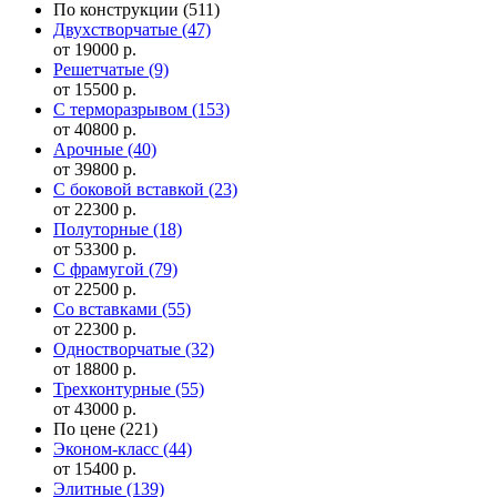
По конструкции
(511)
Двухстворчатые
(47)
от 19000 р.
Решетчатые
(9)
от 15500 р.
С терморазрывом
(153)
от 40800 р.
Арочные
(40)
от 39800 р.
С боковой вставкой
(23)
от 22300 р.
Полуторные
(18)
от 53300 р.
С фрамугой
(79)
от 22500 р.
Cо вставками
(55)
от 22300 р.
Одностворчатые
(32)
от 18800 р.
Трехконтурные
(55)
от 43000 р.
По цене
(221)
Эконом-класс
(44)
от 15400 р.
Элитные
(139)