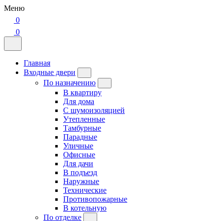
Меню
0
0
Главная
Входные двери
По назначению
В квартиру
Для дома
С шумоизоляцией
Утепленные
Тамбурные
Парадные
Уличные
Офисные
Для дачи
В подъезд
Наружные
Технические
Противопожарные
В котельную
По отделке