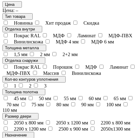
Цена
Цена:
–
Тип товара
Новинка
Хит продаж
Скидка
Отделка внутри
Покрас RAL
МДФ
Ламинат
МДФ-ПВХ
Винилискожа
МДФ 4 мм
МДФ 6 мм
Толщина металла
1,5 мм
2 мм
2+2 мм
Отделка снаружи
Покрас RAL
Порошок
МДФ
Ламинат
МДФ-ПВХ
Массив
Винилискожа
Кол-во контуров уплотнения
1
2
3
Толщина полотна
45 мм
50 мм
55 мм
60 мм
65 мм
70 мм
75 мм
80 мм
90 мм
100 мм
110 мм
Размер двери
2050 x 800 мм
2050 x 1200 мм
2200 x 800 мм
2200 x 1200 мм
2500 х 900 мм
2050х1300 мм
Назначение