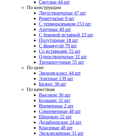
Светлые
44 шт
По конструкции
Двухстворчатые
47 шт
Решетчатые
9 шт
С терморазрывом
153 шт
Арочные
40 шт
С боковой вставкой
23 шт
Полуторные
18 шт
С фрамугой
79 шт
Cо вставками
55 шт
Одностворчатые
32 шт
Трехконтурные
55 шт
По цене
Эконом-класс
44 шт
Элитные
139 шт
Бизнес
38 шт
По качествам
Высокие
36 шт
Большие
32 шт
Временные
2 шт
Современные
48 шт
Широкие
22 шт
Дизайнерские
24 шт
Красивые
48 шт
Эксклюзивные
31 шт