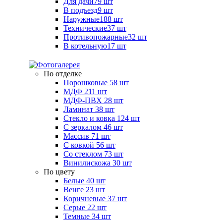
Для дачи
79 шт
В подъезд
9 шт
Наружные
188 шт
Технические
37 шт
Противопожарные
32 шт
В котельную
17 шт
По отделке
Порошковые
58 шт
МДФ
211 шт
МДФ-ПВХ
28 шт
Ламинат
38 шт
Стекло и ковка
124 шт
С зеркалом
46 шт
Массив
71 шт
С ковкой
56 шт
Со стеклом
73 шт
Винилискожа
30 шт
По цвету
Белые
40 шт
Венге
23 шт
Коричневые
37 шт
Серые
22 шт
Темные
34 шт