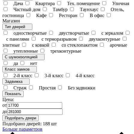
Дача
Квартира
Тех. помещение
Уличная
Частный дом
Тамбур
Таунхаус
Отель,
гостиница
Кафе
Ресторан
В офис
Магазин
Тип дверей
одностворчатые
двустворчатые
с зеркалом
с панелями
с терморазрывом
двухконтурные
элитные
с ковкой
со стеклопакетом
арочные
утепленные
трехконтурные
С шумоизоляцией
да
нет
Класс замков
2-й класс
3-й класс
4-й класс
Задвижка
Страж
Простая
Без задвижки
Цена:
от
до
Подобрано дверей:
188 шт
Больше параметров