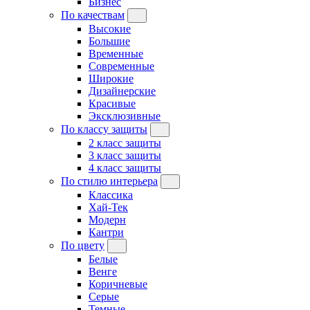
Бизнес
По качествам
Высокие
Большие
Временные
Современные
Широкие
Дизайнерские
Красивые
Эксклюзивные
По классу защиты
2 класс защиты
3 класс защиты
4 класс защиты
По стилю интерьера
Классика
Хай-Тек
Модерн
Кантри
По цвету
Белые
Венге
Коричневые
Серые
Темные