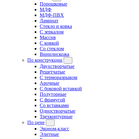
Порошковые
МДФ
МДФ-ПВХ
Ламинат
Стекло и ковка
С зеркалом
Массив
С ковкой
Со стеклом
Винилискожа
По конструкции
Двухстворчатые
Решетчатые
С терморазрывом
Арочные
С боковой вставкой
Полуторные
С фрамугой
Cо вставками
Одностворчатые
Трехконтурные
По цене
Эконом-класс
Элитные