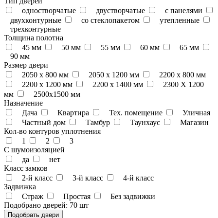
Тип дверей
одностворчатые
двустворчатые
с панелями
двухконтурные
со стеклопакетом
утепленные
трехконтурные
Толщина полотна
45 мм
50 мм
55 мм
60 мм
65 мм
90 мм
Размер двери
2050 x 800 мм
2050 x 1200 мм
2200 x 800 мм
2200 x 1200 мм
2200 х 1400 мм
2300 Х 1200
мм
2500х1500 мм
Назначение
Дача
Квартира
Тех. помещение
Уличная
Частный дом
Тамбур
Таунхаус
Магазин
Кол-во контуров уплотнения
1
2
3
С шумоизоляцией
да
нет
Класс замков
2-й класс
3-й класс
4-й класс
Задвижка
Страж
Простая
Без задвижки
Подобрано дверей:
70 шт