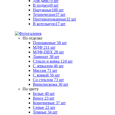
Для дачи
79 шт
В подъезд
9 шт
Наружные
188 шт
Технические
37 шт
Противопожарные
32 шт
В котельную
17 шт
По отделке
Порошковые
58 шт
МДФ
211 шт
МДФ-ПВХ
28 шт
Ламинат
38 шт
Стекло и ковка
124 шт
С зеркалом
46 шт
Массив
71 шт
С ковкой
56 шт
Со стеклом
73 шт
Винилискожа
30 шт
По цвету
Белые
40 шт
Венге
23 шт
Коричневые
37 шт
Серые
22 шт
Темные
34 шт