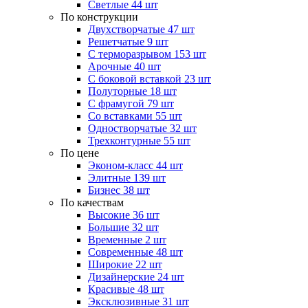
Светлые
44 шт
По конструкции
Двухстворчатые
47 шт
Решетчатые
9 шт
С терморазрывом
153 шт
Арочные
40 шт
С боковой вставкой
23 шт
Полуторные
18 шт
С фрамугой
79 шт
Cо вставками
55 шт
Одностворчатые
32 шт
Трехконтурные
55 шт
По цене
Эконом-класс
44 шт
Элитные
139 шт
Бизнес
38 шт
По качествам
Высокие
36 шт
Большие
32 шт
Временные
2 шт
Современные
48 шт
Широкие
22 шт
Дизайнерские
24 шт
Красивые
48 шт
Эксклюзивные
31 шт