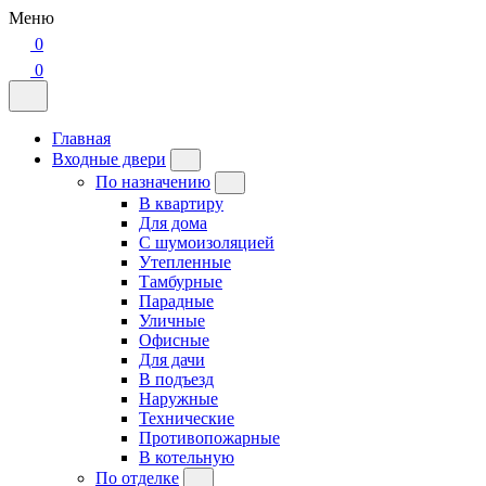
Меню
0
0
Главная
Входные двери
По назначению
В квартиру
Для дома
С шумоизоляцией
Утепленные
Тамбурные
Парадные
Уличные
Офисные
Для дачи
В подъезд
Наружные
Технические
Противопожарные
В котельную
По отделке