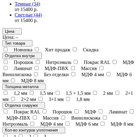
Темные
(34)
от 15400 р.
Светлые
(44)
от 15400 р.
Цена
Цена:
–
Тип товара
Новинка
Хит продаж
Скидка
Отделка внутри
Порошок
Нитроэмаль
Покрас RAL
МДФ
Ламинат
МДФ-ПВХ
Массив
Винилискожа
Без отделки
МДФ 4 мм
МДФ 6
мм
МДФ 8 мм
Толщина металла
1,2 мм
1,5 мм
1,5 + 1,5 мм
2 мм
2+1
мм
2+2 мм
3+1 мм
1,8 мм
Отделка снаружи
Покрас RAL
Порошок
МДФ
Ламинат
МДФ-ПВХ
Массив
Винилискожа
Нитроэмаль
МДФ 4 мм
МДФ 6 мм
МДФ 8 мм
Кол-во контуров уплотнения
1
2
3