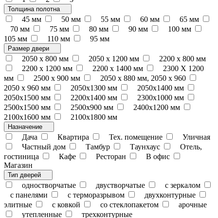
Толщина полотна
45 мм
50 мм
55 мм
60 мм
65 мм
70 мм
75 мм
80 мм
90 мм
100 мм
105 мм
110 мм
95 мм
Размер двери
2050 x 800 мм
2050 x 1200 мм
2200 x 800 мм
2200 x 1200 мм
2200 х 1400 мм
2300 Х 1200
мм
2500 х 900 мм
2050 х 880 мм, 2050 х 960
2050 х 960 мм
2050х1300 мм
2050х1400 мм
2050х1500 мм
2200х1400 мм
2300х1000 мм
2500х1500 мм
2500х900 мм
2400х1200 мм
2100х1600 мм
2100х1800 мм
Назначение
Дача
Квартира
Тех. помещение
Уличная
Частный дом
Тамбур
Таунхаус
Отель,
гостиница
Кафе
Ресторан
В офис
Магазин
Тип дверей
одностворчатые
двустворчатые
с зеркалом
с панелями
с терморазрывом
двухконтурные
элитные
с ковкой
со стеклопакетом
арочные
утепленные
трехконтурные