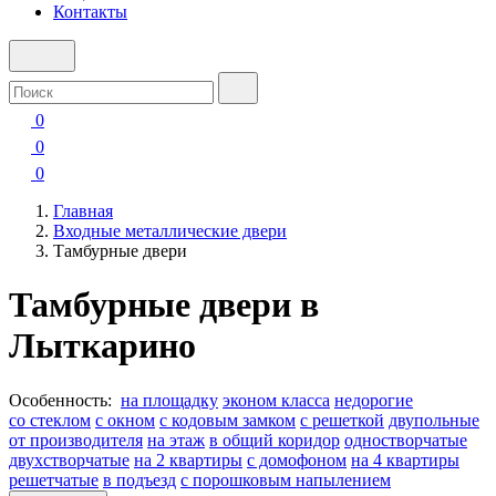
Контакты
0
0
0
Главная
Входные металлические двери
Тамбурные двери
Тамбурные двери в
Лыткарино
Особенность:
на площадку
эконом класса
недорогие
со стеклом
с окном
с кодовым замком
с решеткой
двупольные
от производителя
на этаж
в общий коридор
одностворчатые
двухстворчатые
на 2 квартиры
с домофоном
на 4 квартиры
решетчатые
в подъезд
с порошковым напылением