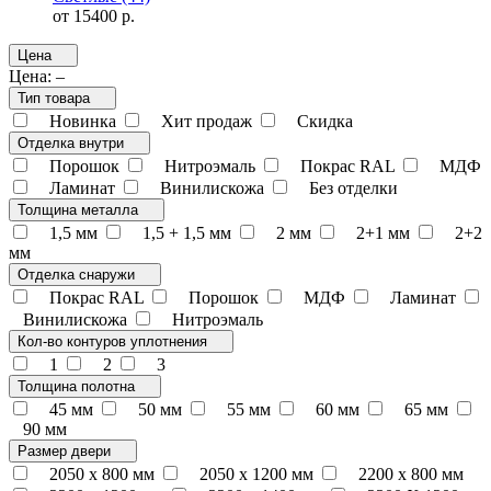
от 15400 р.
Цена
Цена:
–
Тип товара
Новинка
Хит продаж
Скидка
Отделка внутри
Порошок
Нитроэмаль
Покрас RAL
МДФ
Ламинат
Винилискожа
Без отделки
Толщина металла
1,5 мм
1,5 + 1,5 мм
2 мм
2+1 мм
2+2
мм
Отделка снаружи
Покрас RAL
Порошок
МДФ
Ламинат
Винилискожа
Нитроэмаль
Кол-во контуров уплотнения
1
2
3
Толщина полотна
45 мм
50 мм
55 мм
60 мм
65 мм
90 мм
Размер двери
2050 x 800 мм
2050 x 1200 мм
2200 x 800 мм