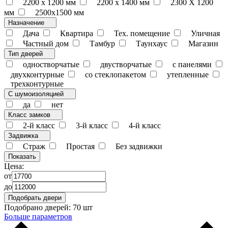
2200 x 1200 мм
2200 х 1400 мм
2300 Х 1200
мм
2500х1500 мм
Назначение
Дача
Квартира
Тех. помещение
Уличная
Частный дом
Тамбур
Таунхаус
Магазин
Тип дверей
одностворчатые
двустворчатые
с панелями
двухконтурные
со стеклопакетом
утепленные
трехконтурные
С шумоизоляцией
да
нет
Класс замков
2-й класс
3-й класс
4-й класс
Задвижка
Страж
Простая
Без задвижки
Цена:
от
до
Подобрано дверей:
70 шт
Больше параметров